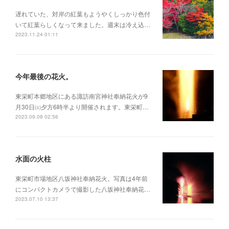
遅れていた、対岸の紅葉もようやくしっかり色付
いて紅葉らしくなって来ました。週末は冷え込…
2023.11.24 01:11
今年最後の花火。
東栄町本郷地区にある諏訪南宮神社奉納花火が9
月30日㈯夕方6時半より開催されます。東栄町…
2023.09.08 02:56
水面の火柱
東栄町市場地区八坂神社奉納花火。写真は4年前
にコンパクトカメラで撮影した八坂神社奉納花…
2023.07.10 13:37