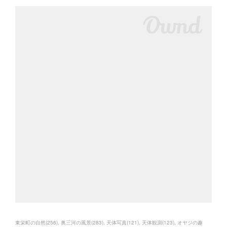
東栄町の自然
(
256
)
奥三河の風景
(
283
)
天体写真
(
121
)
天体観測
(
123
)
オヤジの趣