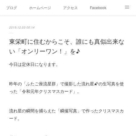
ブログ
ホームページ
アクセス
Facebook
Instagram
Ameblo
Twitter
2019.12.03 00:14
東栄町に住むからこそ、誰にも真似出来な
い「オンリーワン！」を♪
今日は定休日になります。
昨年の「ふたご座流星群」で撮影した流れ星🌠の生写真を使
った「令和元年クリスマスカード」。
流れ星の瞬間を捕らえた「瞬撮写真」で作ったクリスマスカ
ード。