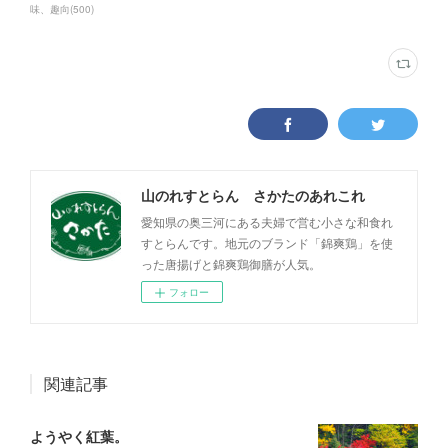
味、趣向
(
500
)
山のれすとらん さかたのあれこれ
愛知県の奥三河にある夫婦で営む小さな和食れ
すとらんです。地元のブランド「錦爽鶏」を使
った唐揚げと錦爽鶏御膳が人気。
フォロー
関連記事
ようやく紅葉。