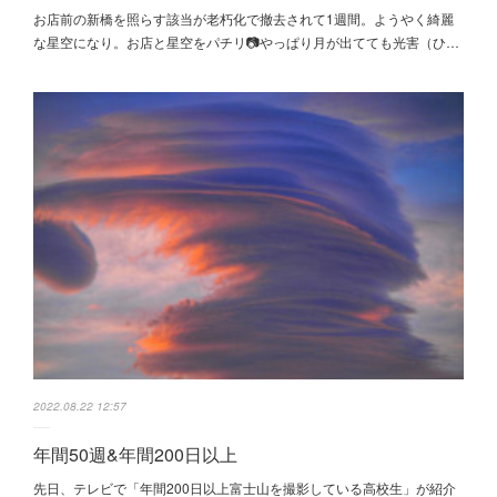
お店前の新橋を照らす該当が老朽化で撤去されて1週間。ようやく綺麗
な星空になり。お店と星空をパチリ📷やっぱり月が出てても光害（ひ…
2022.08.22 12:57
年間50週&年間200日以上
先日、テレビで「年間200日以上富士山を撮影している高校生」が紹介