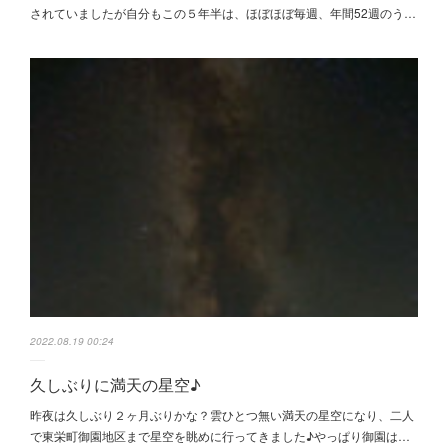
されていましたが自分もこの５年半は、ほぼほぼ毎週、年間52週のう…
2022.08.19 00:24
久しぶりに満天の星空♪
昨夜は久しぶり２ヶ月ぶりかな？雲ひとつ無い満天の星空になり、二人
で東栄町御園地区まで星空を眺めに行ってきました♪やっぱり御園は…