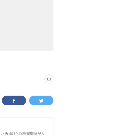
った唐揚げと錦爽鶏御膳が人