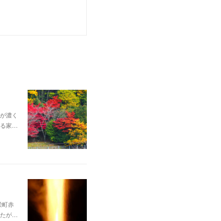
が濃く
る家…
栄町赤
たが…