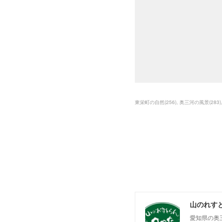
東栄町の自然
(
256
)
奥三河の風景
(
283
)
山のれす
愛知県の奥