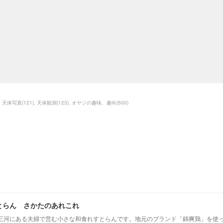
天体写真
(
121
)
天体観測
(
123
)
オヤジの趣味、趣向
(
500
)
とらん さかたのあれこれ
三河にある夫婦で営む小さな和食れすとらんです。地元のブランド「錦爽鶏」を使