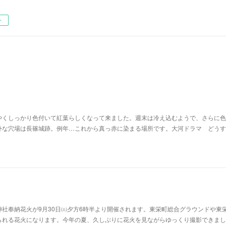
ー
やくしっかり色付いて紅葉らしくなって来ました。週末は冷え込むようで、さらに色
外な穴場は長篠城跡。例年…これから真っ赤に染まる場所です。大河ドラマ どうす
社奉納花火が9月30日㈯夕方6時半より開催されます。東栄町総合グラウンドや東
られる花火になります。今年の夏、久しぶりに花火を見ながらゆっくり撮影できまし