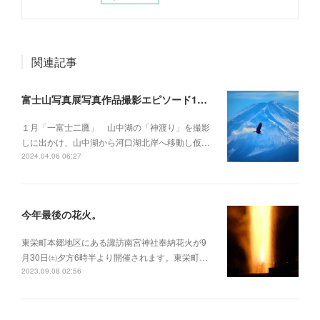
関連記事
富士山写真展写真作品撮影エピソード1月～12月
１月「一富士二鷹」 山中湖の「神渡り」を撮影
しに出かけ、山中湖から河口湖北岸へ移動し仮…
2024.04.06 06:27
今年最後の花火。
東栄町本郷地区にある諏訪南宮神社奉納花火が9
月30日㈯夕方6時半より開催されます。東栄町…
2023.09.08 02:56