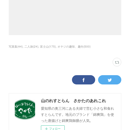
写真集
(
44
)
二人旅
(
24
)
富士山
(
175
)
オヤジの趣味、趣向
(
500
)
山のれすとらん さかたのあれこれ
愛知県の奥三河にある夫婦で営む小さな和食れ
すとらんです。地元のブランド「錦爽鶏」を使
った唐揚げと錦爽鶏御膳が人気。
フォロー