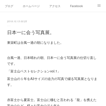
ブログ
ホームページ
アクセス
Facebook
Instagram
Ameblo
Twitter
2019.10.13 00:25
日本一に会う写真展。
東栄町は台風一過の朝になりました。
台風一過、日本晴れの朝、日本一に会う写真展の仕切り直し
です。
「富士山ベストセレクションvol.1」
富士山の１年をA3サイズの迫力の写真で綴る写真展となりま
す。
赤富士から夏富士。富士山に棲むと言われる「龍」を携えた
富士山など、様々な富士山で１年を