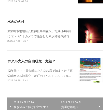
2023.09.08 02:56
水面の火柱
東栄町市場地区八坂神社奉納花火。写真は4年前
にコンパクトカメラで撮影した八坂神社奉納花…
2023.07.10 13:37
ホタル大人の自由研究…完結？
12年前・・・田舎町の小さなお店で始まった「東
栄町ホタル観賞会」が町のイベントになって6…
2023.06.29 13:41
2019.09.22 23:20
2019.09.21 00:51
炊き込みご飯が好評です！
貴重な銀色？