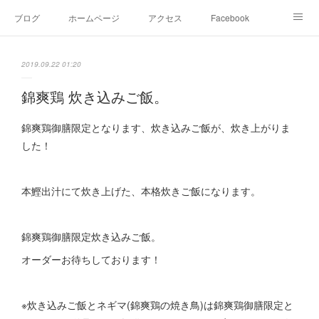
ブログ
ホームページ
アクセス
Facebook
Instagram
Ameblo
Twitter
2019.09.22 01:20
錦爽鶏 炊き込みご飯。
錦爽鶏御膳限定となります、炊き込みご飯が、炊き上がりま
した！
本鰹出汁にて炊き上げた、本格炊きご飯になります。
錦爽鶏御膳限定炊き込みご飯。
オーダーお待ちしております！
※炊き込みご飯とネギマ(錦爽鶏の焼き鳥)は錦爽鶏御膳限定と