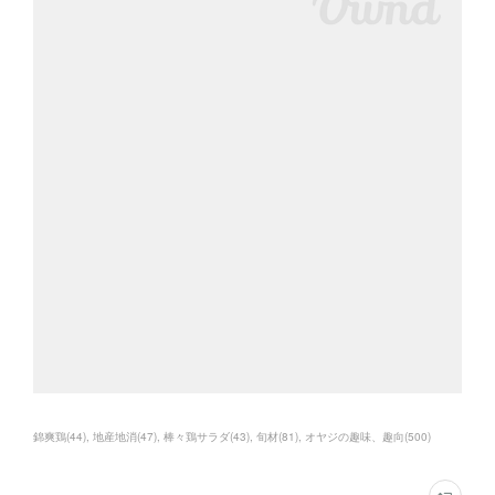
錦爽鶏
(
44
)
地産地消
(
47
)
棒々鶏サラダ
(
43
)
旬材
(
81
)
オヤジの趣味、趣向
(
500
)