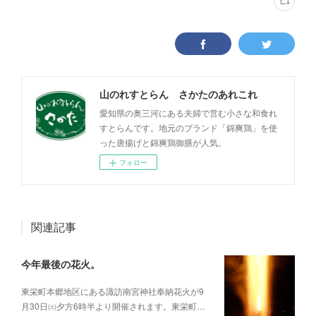
山のれすとらん さかたのあれこれ
愛知県の奥三河にある夫婦で営む小さな和食れ
すとらんです。地元のブランド「錦爽鶏」を使
った唐揚げと錦爽鶏御膳が人気。
フォロー
関連記事
今年最後の花火。
東栄町本郷地区にある諏訪南宮神社奉納花火が9
月30日㈯夕方6時半より開催されます。東栄町…