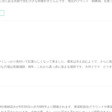
三河にある夫婦で営む小さな和食れすとらんです。地元のブランド「錦爽鶏」を使
ー
やくしっかり色付いて紅葉らしくなって来ました。週末は冷え込むようで、さらに色
外な穴場は長篠城跡。例年…これから真っ赤に染まる場所です。大河ドラマ どうす
社奉納花火が9月30日㈯夕方6時半より開催されます。東栄町総合グラウンドや東
られる花火になります。今年の夏、久しぶりに花火を見ながらゆっくり撮影できまし