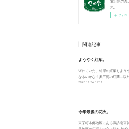
愛知県の奥
気。
フォロ
関連記事
ようやく紅葉。
遅れていた、対岸の紅葉もよう
なるのかな？奥三河の紅葉…以
2023.11.24 01:11
今年最後の花火。
東栄町本郷地区にある諏訪南宮神
谷地区の広場を中心に打ち上げ