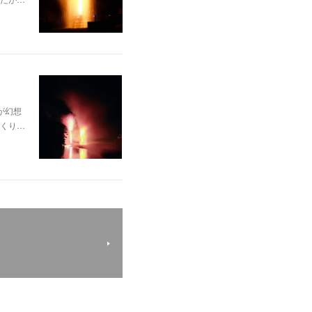
が幻想
くり…