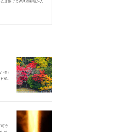
った唐揚げと錦爽鶏御膳が人
が濃く
る家…
栄町赤
たが…