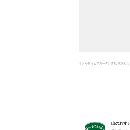
ホタル舞うビアガーデン
(
33
)
東栄町の
山のれす