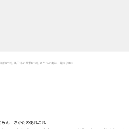
自然
(
256
)
奥三河の風景
(
283
)
オヤジの趣味、趣向
(
500
)
とらん さかたのあれこれ