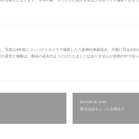
火。写真は4年前にコンパクトカメラで撮影した八坂神社奉納花火。川面に写る火柱
天の星空と御殿山。都会の花火のようにけたたましくはありませんが自然の中でゆっ
2019.06.08 14:49
富士山はちょっとお休み？