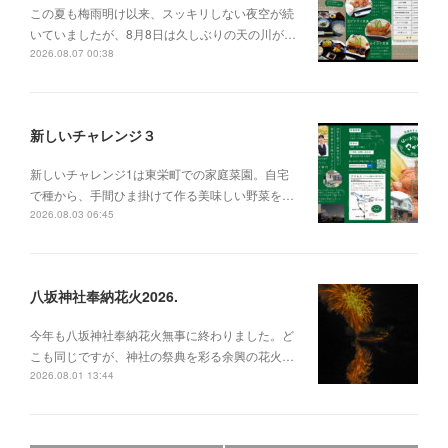
この夏も梅雨明け以来、スッキリしない夜空が続
いていましたが、8月8日は久しぶりの天の川が…
2026.08.07 00:38
新しいチャレンジ３
新しいチャレンジ1は東栄町での家庭菜園。自宅
で種から、手間ひま掛けて作る美味しい野菜を…
2026.08.03 06:45
八坂神社奉納花火2026.
今年も八坂神社奉納花火無事に終わりました。ど
こも同じですが、神社の祭典を彩る余興の花火…
2026.08.01 13:44