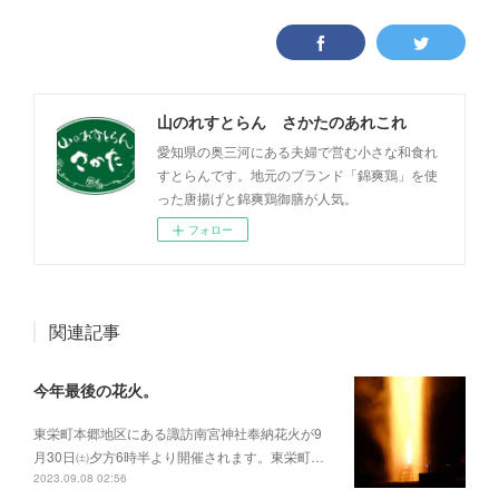
山のれすとらん さかたのあれこれ
愛知県の奥三河にある夫婦で営む小さな和食れ
すとらんです。地元のブランド「錦爽鶏」を使
った唐揚げと錦爽鶏御膳が人気。
フォロー
関連記事
今年最後の花火。
東栄町本郷地区にある諏訪南宮神社奉納花火が9
月30日㈯夕方6時半より開催されます。東栄町…
2023.09.08 02:56