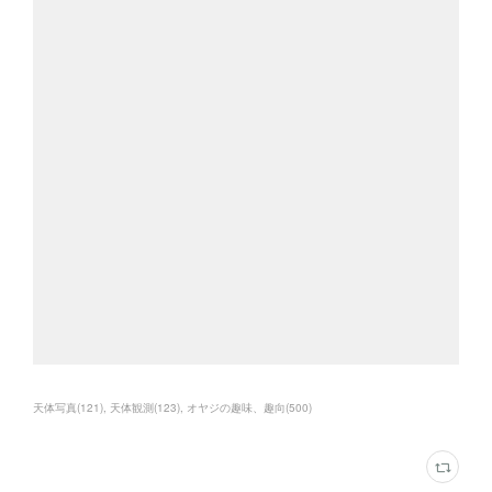
天体写真
(
121
)
天体観測
(
123
)
オヤジの趣味、趣向
(
500
)