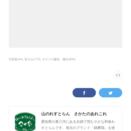
写真集
(
44
)
富士山
(
175
)
オヤジの趣味、趣向
(
500
)
山のれすとらん さかたのあれこれ
愛知県の奥三河にある夫婦で営む小さな和食れ
すとらんです。地元のブランド「錦爽鶏」を使