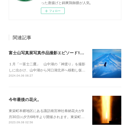
った唐揚げと錦爽鶏御膳が人気。
フォロー
関連記事
富士山写真展写真作品撮影エピソード1月～12月
１月「一富士二鷹」 山中湖の「神渡り」を撮影
しに出かけ、山中湖から河口湖北岸へ移動し仮…
2024.04.06 06:27
今年最後の花火。
東栄町本郷地区にある諏訪南宮神社奉納花火が9
月30日㈯夕方6時半より開催されます。東栄町…
2023.09.08 02:56