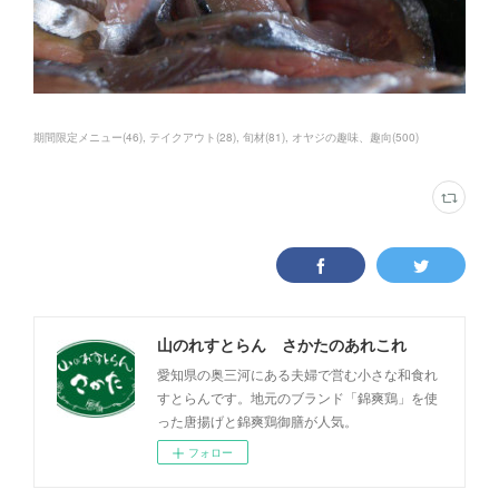
期間限定メニュー
(
46
)
テイクアウト
(
28
)
旬材
(
81
)
オヤジの趣味、趣向
(
500
)
山のれすとらん さかたのあれこれ
愛知県の奥三河にある夫婦で営む小さな和食れ
すとらんです。地元のブランド「錦爽鶏」を使
った唐揚げと錦爽鶏御膳が人気。
フォロー