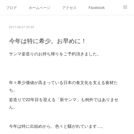
ブログ
ホームページ
アクセス
Facebook
Instagram
Ameblo
Twitter
2017.08.27 23:33
今年は特に希少。お早めに！
サンマ姿造りのお持ち帰りをご予約頂きました。
年々希少価値が高まっている日本の食文化を支える食材た
ち。
姿造りで22年目を迎える「新サンマ」も例外ではありませ
ん。
今年は特に出始めから、色々と騒がれています…。