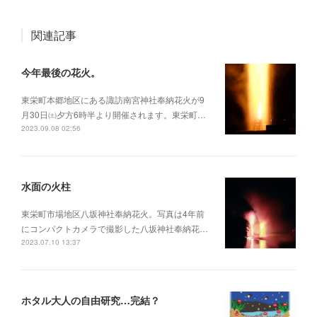
関連記事
今年最後の花火。
東栄町本郷地区にある諏訪南宮神社奉納花火が9
月30日㈯夕方6時半より開催されます。東栄町…
2023.09.08 02:56
水面の火柱
東栄町市場地区八坂神社奉納花火。写真は4年前
にコンパクトカメラで撮影した八坂神社奉納花…
2023.07.10 13:37
ホタル大人の自由研究…完結？