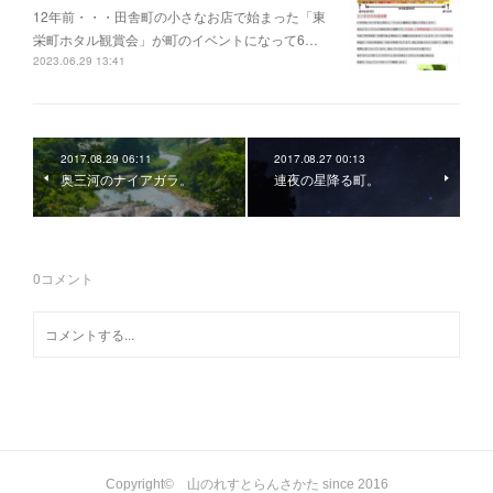
12年前・・・田舎町の小さなお店で始まった「東
栄町ホタル観賞会」が町のイベントになって6…
2023.06.29 13:41
2017.08.29 06:11
2017.08.27 00:13
奥三河のナイアガラ。
連夜の星降る町。
0
コメント
Copyright© 山のれすとらんさかた since 2016