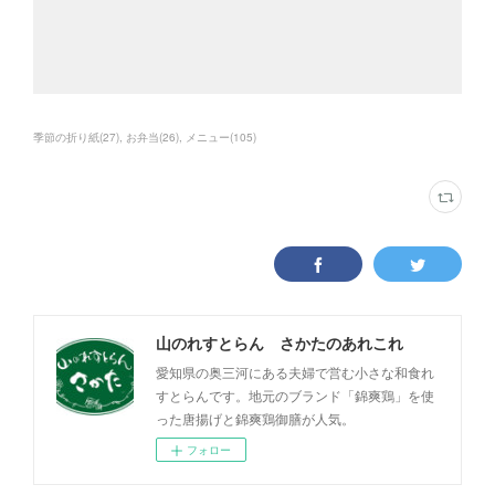
季節の折り紙
(
27
)
お弁当
(
26
)
メニュー
(
105
)
山のれすとらん さかたのあれこれ
愛知県の奥三河にある夫婦で営む小さな和食れ
すとらんです。地元のブランド「錦爽鶏」を使
った唐揚げと錦爽鶏御膳が人気。
フォロー