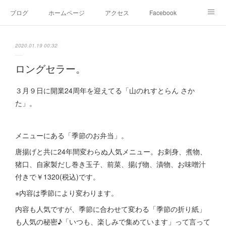
ブログ
ホームページ
アクセス
Facebook
Instagram
Ameblo
Twitter
2020.01.19 00:32
ロングセラー。
３月９日に開業24周年を迎えてる「山のれすとらん さか
た」。
メニューにある「季節のお弁当」。
唐揚げと共に24年間変わらぬ人気メニュー。お刺身、煮物、
猪口、自家製だし巻き玉子、前菜、揚げ物、漬物、お味噌汁
付きで￥1320(税込)です。
※内容は季節により変わります。
内容も人気ですが、季節に合わせて変わる「季節の折り紙」
も人気の秘密♪「いつも、楽しみで集めています」って言って