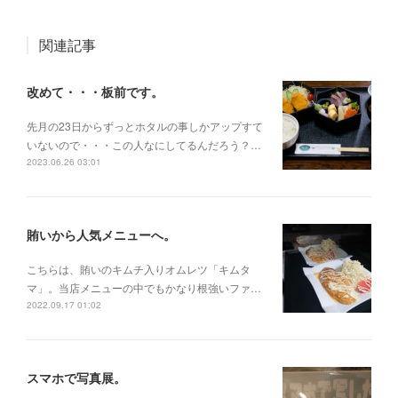
関連記事
改めて・・・板前です。
先月の23日からずっとホタルの事しかアップすて
いないので・・・この人なにしてるんだろう？…
2023.06.26 03:01
賄いから人気メニューへ。
こちらは、賄いのキムチ入りオムレツ「キムタ
マ」。当店メニューの中でもかなり根強いファ…
2022.09.17 01:02
スマホで写真展。