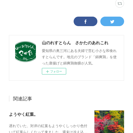
山のれすとらん さかたのあれこれ
愛知県の奥三河にある夫婦で営む小さな和食れ
すとらんです。地元のブランド「錦爽鶏」を使
った唐揚げと錦爽鶏御膳が人気。
フォロー
関連記事
ようやく紅葉。
遅れていた、対岸の紅葉もようやくしっかり色付
いて紅葉らしくなって来ました。週末は冷え込…