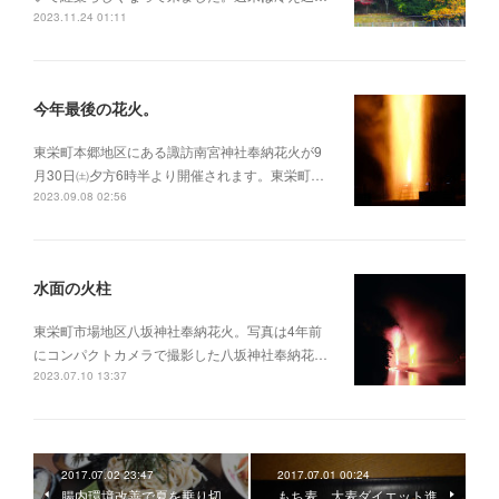
2023.11.24 01:11
今年最後の花火。
東栄町本郷地区にある諏訪南宮神社奉納花火が9
月30日㈯夕方6時半より開催されます。東栄町…
2023.09.08 02:56
水面の火柱
東栄町市場地区八坂神社奉納花火。写真は4年前
にコンパクトカメラで撮影した八坂神社奉納花…
2023.07.10 13:37
2017.07.02 23:47
2017.07.01 00:24
腸内環境改善で夏を乗り切
もち麦、大麦ダイエット進