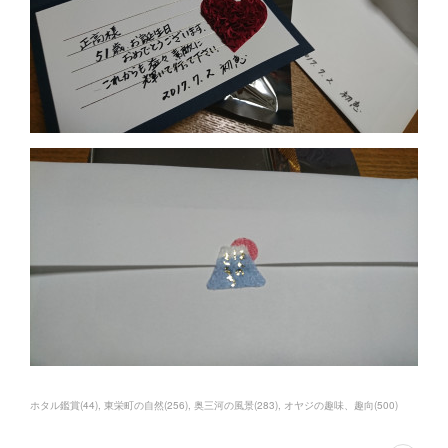
ホタル鑑賞
(
44
)
東栄町の自然
(
256
)
奥三河の風景
(
283
)
オヤジの趣味、趣向
(
500
)