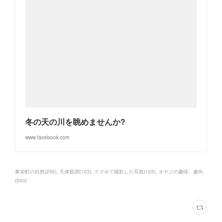
冬の天の川を眺めませんか?
www.facebook.com
東栄町の自然
(
256
)
天体観測
(
123
)
スマホで撮影した写真
(
125
)
オヤジの趣味、趣向
(
500
)