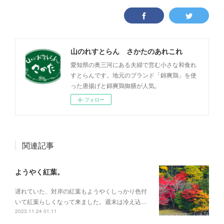
山のれすとらん さかたのあれこれ
愛知県の奥三河にある夫婦で営む小さな和食れ
すとらんです。地元のブランド「錦爽鶏」を使
った唐揚げと錦爽鶏御膳が人気。
フォロー
関連記事
ようやく紅葉。
遅れていた、対岸の紅葉もようやくしっかり色付
いて紅葉らしくなって来ました。週末は冷え込…
2023.11.24 01:11