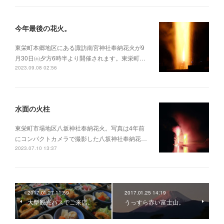
今年最後の花火。
東栄町本郷地区にある諏訪南宮神社奉納花火が9
月30日㈯夕方6時半より開催されます。東栄町…
2023.09.08 02:56
水面の火柱
東栄町市場地区八坂神社奉納花火。写真は4年前
にコンパクトカメラで撮影した八坂神社奉納花…
2023.07.10 13:37
2017.01.27 11:59
2017.01.25 14:19
大型観光バスでご来店。
うっすら赤い富士山。