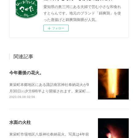
愛知県の奥三河にある夫婦で営む小さな和食れ
すとらんです。地元のブランド「錦爽鶏」を使
った唐揚げと錦爽鶏御膳が人気。
フォロー
関連記事
今年最後の花火。
東栄町本郷地区にある諏訪南宮神社奉納花火が9
月30日㈯夕方6時半より開催されます。東栄町…
2023.09.08 02:56
水面の火柱
東栄町市場地区八坂神社奉納花火。写真は4年前