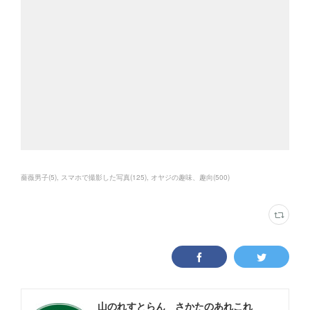
薔薇男子
(
5
)
スマホで撮影した写真
(
125
)
オヤジの趣味、趣向
(
500
)
山のれすとらん さかたのあれこれ