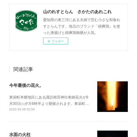
山のれすとらん さかたのあれこれ
愛知県の奥三河にある夫婦で営む小さな和食れ
すとらんです。地元のブランド「錦爽鶏」を使
った唐揚げと錦爽鶏御膳が人気。
フォロー
関連記事
今年最後の花火。
東栄町本郷地区にある諏訪南宮神社奉納花火が9
月30日㈯夕方6時半より開催されます。東栄町…
2023.09.08 02:56
水面の火柱