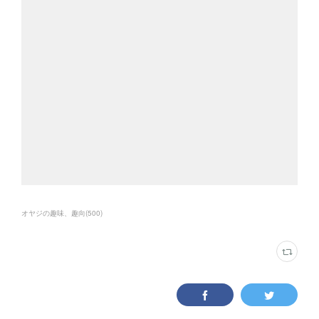
オヤジの趣味、趣向
(
500
)