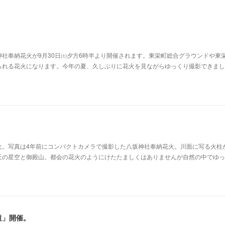
社奉納花火が9月30日㈯夕方6時半より開催されます。東栄町総合グラウンドや東
られる花火になります。今年の夏、久しぶりに花火を見ながらゆっくり撮影できまし
火。写真は4年前にコンパクトカメラで撮影した八坂神社奉納花火。川面に写る火柱
天の星空と御殿山。都会の花火のようにけたたましくはありませんが自然の中でゆっ
道」開催。