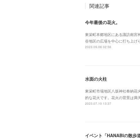
関連記事
今年最後の花火。
東栄町本郷地区にある諏訪南宮神
谷地区の広場を中心に打ち上げ
2023.09.08 02:56
水面の火柱
東栄町市場地区八坂神社奉納花
的な花火です。花火の背景は満
2023.07.10 13:37
イベント「HANABIの散歩