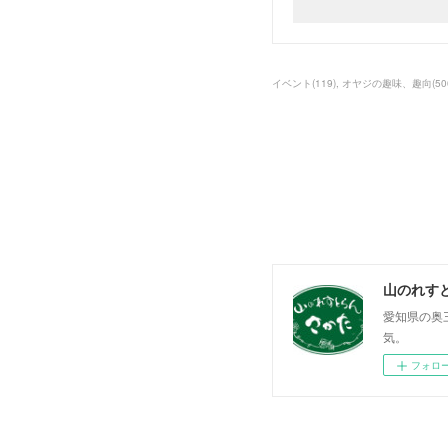
イベント
(
119
)
オヤジの趣味、趣向
(
50
山のれす
愛知県の奥
気。
フォロ