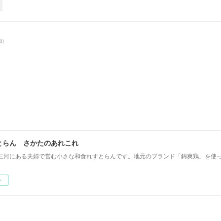
0
)
とらん さかたのあれこれ
三河にある夫婦で営む小さな和食れすとらんです。地元のブランド「錦爽鶏」を使
ー