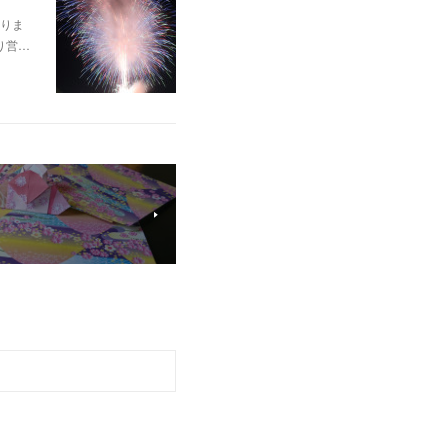
りま
り営…