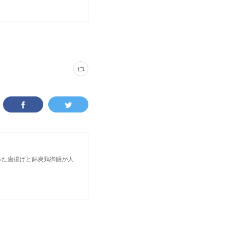
った唐揚げと錦爽鶏御膳が人