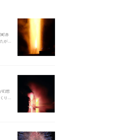
栄町赤
たが…
が幻想
くり…