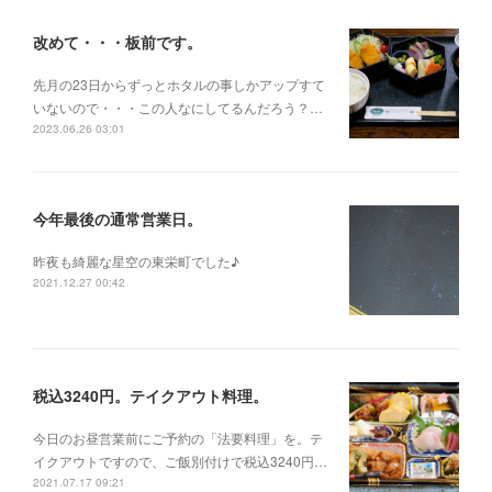
改めて・・・板前です。
先月の23日からずっとホタルの事しかアップすて
いないので・・・この人なにしてるんだろう？…
2023.06.26 03:01
今年最後の通常営業日。
昨夜も綺麗な星空の東栄町でした♪
2021.12.27 00:42
税込3240円。テイクアウト料理。
今日のお昼営業前にご予約の「法要料理」を。テ
イクアウトですので、ご飯別付けで税込3240円…
2021.07.17 09:21