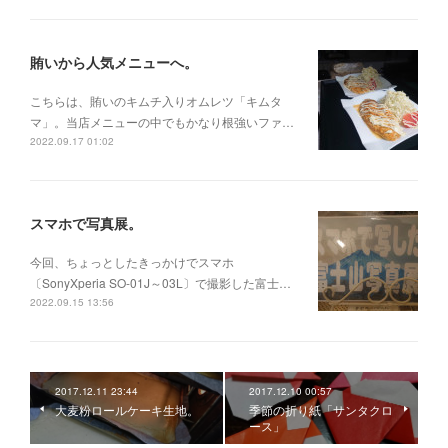
賄いから人気メニューへ。
こちらは、賄いのキムチ入りオムレツ「キムタ
マ」。当店メニューの中でもかなり根強いファ…
2022.09.17 01:02
スマホで写真展。
今回、ちょっとしたきっかけでスマホ
〔SonyXperia SO-01J～03L〕で撮影した富士…
2022.09.15 13:56
2017.12.11 23:44
2017.12.10 00:57
大麦粉ロールケーキ生地。
季節の折り紙「サンタクロ
ース」