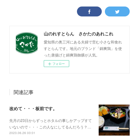
山のれすとらん さかたのあれこれ
愛知県の奥三河にある夫婦で営む小さな和食れ
すとらんです。地元のブランド「錦爽鶏」を使
った唐揚げと錦爽鶏御膳が人気。
フォロー
関連記事
改めて・・・板前です。
先月の23日からずっとホタルの事しかアップすて
いないので・・・この人なにしてるんだろう？…
2023.06.26 03:01