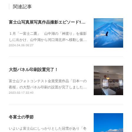
関連記事
富士山写真展写真作品撮影エピソード1月～12月
１月「一富士二鷹」 山中湖の「神渡り」を撮影
しに出かけ、山中湖から河口湖北岸へ移動し仮…
2024.04.06 06:27
大型パネル印刷設置完了！
富士山フォトコンテスト金賞受賞作品「日本一の
夜桜」の大型パネル印刷の設置が完了しました…
2023.02.17 22:40
冬富士の季節
いよいよ富士山にしっかりとした冠雪があり「冬