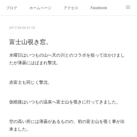
ブログ
ホームページ
アクセス
Facebook
Instagram
Ameblo
Twitter
2017.09.22 01:10
富士山覗き窓。
水曜日はいつもの山へ天の川とのコラボを狙って出かけまし
たが薄曇にはばまれ撃沈。
赤富士も同じく撃沈。
仮眠後はいつもの温泉へ富士山を覗きに行ってきました。
空の高い所には薄曇があるものの、初の富士山を覗く事が出
来ました。