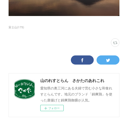
富士山
(
175
)
山のれすとらん さかたのあれこれ
愛知県の奥三河にある夫婦で営む小さな和食れ
すとらんです。地元のブランド「錦爽鶏」を使
った唐揚げと錦爽鶏御膳が人気。
フォロー