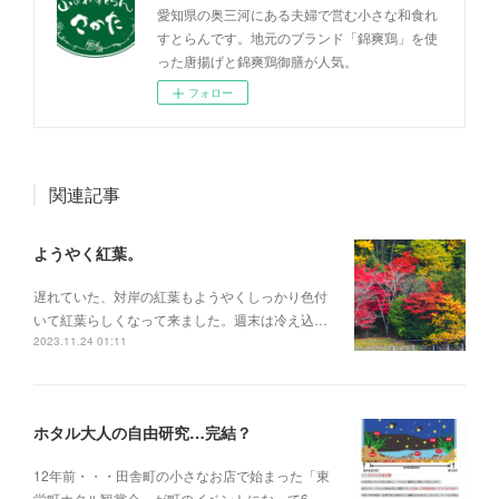
愛知県の奥三河にある夫婦で営む小さな和食れ
すとらんです。地元のブランド「錦爽鶏」を使
った唐揚げと錦爽鶏御膳が人気。
フォロー
関連記事
ようやく紅葉。
遅れていた、対岸の紅葉もようやくしっかり色付
いて紅葉らしくなって来ました。週末は冷え込…
2023.11.24 01:11
ホタル大人の自由研究…完結？
12年前・・・田舎町の小さなお店で始まった「東
栄町ホタル観賞会」が町のイベントになって6…