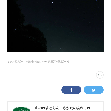
ホタル鑑賞
(
44
)
東栄町の自然
(
256
)
奥三河の風景
(
283
)
山のれすとらん さかたのあれこれ