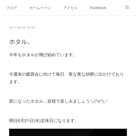
ブログ
ホームページ
アクセス
Facebook
Instagram
Ameblo
Twitter
2017.06.20 14:40
ホタル。
今年もホタルが飛び始めています。
今週末の鑑賞会に向けて毎日、夜な夜な偵察に出かけており
ます。
星になったホタル…皆様で楽しみましょう＼(^o^)／
明日6月21日(水)定休日になります。