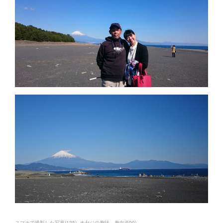
スマホで撮影した写真
(
125
)
オヤジの趣味、趣向
(
500
)