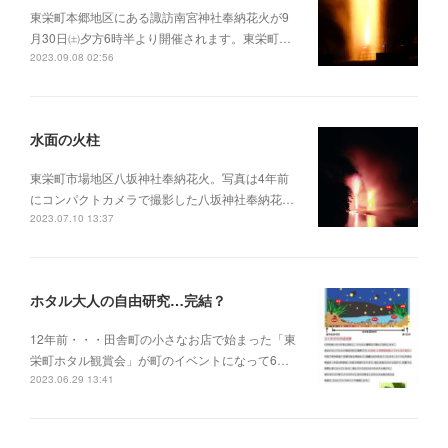
東栄町本郷地区にある諏訪南宮神社奉納花火が9
月30日㈯夕方6時半より開催されます。東栄町…
2023.09.08 02:56
水面の火柱
東栄町市場地区八坂神社奉納花火。写真は4年前
にコンパクトカメラで撮影した八坂神社奉納花…
2023.07.10 13:37
ホタル大人の自由研究…完結？
12年前・・・田舎町の小さなお店で始まった「東
栄町ホタル観賞会」が町のイベントになって6…
2023.06.29 13:41