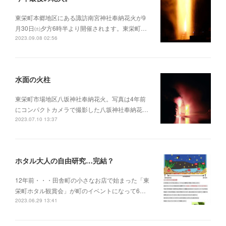
東栄町本郷地区にある諏訪南宮神社奉納花火が9
月30日㈯夕方6時半より開催されます。東栄町…
2023.09.08 02:56
水面の火柱
東栄町市場地区八坂神社奉納花火。写真は4年前
にコンパクトカメラで撮影した八坂神社奉納花…
2023.07.10 13:37
ホタル大人の自由研究…完結？
12年前・・・田舎町の小さなお店で始まった「東
栄町ホタル観賞会」が町のイベントになって6…
2023.06.29 13:41