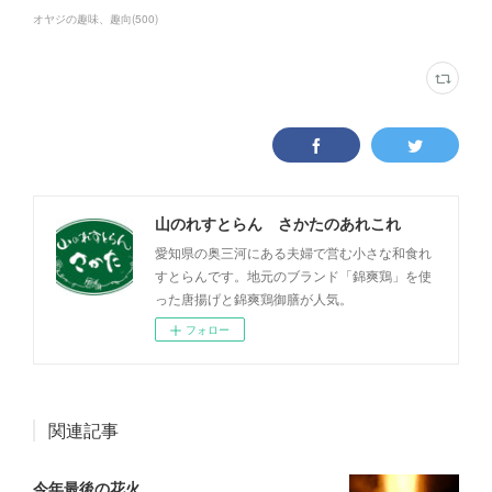
オヤジの趣味、趣向
(
500
)
山のれすとらん さかたのあれこれ
愛知県の奥三河にある夫婦で営む小さな和食れ
すとらんです。地元のブランド「錦爽鶏」を使
った唐揚げと錦爽鶏御膳が人気。
フォロー
関連記事
今年最後の花火。