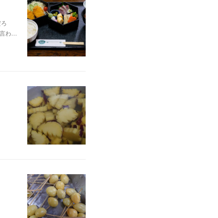
だろ
を言わ…