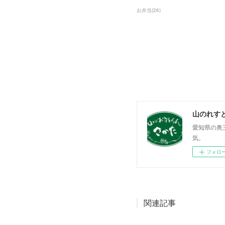
お弁当
(
26
)
山のれす
愛知県の奥
気。
フォロ
関連記事