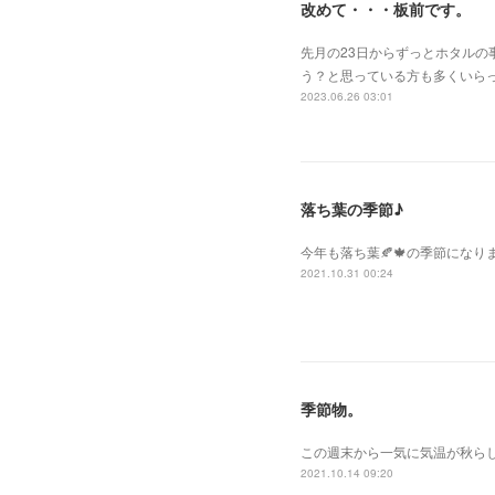
改めて・・・板前です。
先月の23日からずっとホタル
う？と思っている方も多くいらっ
2023.06.26 03:01
落ち葉の季節♪
今年も落ち葉🍂🍁の季節にな
2021.10.31 00:24
季節物。
この週末から一気に気温が秋ら
2021.10.14 09:20