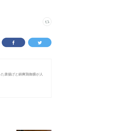
った唐揚げと錦爽鶏御膳が人