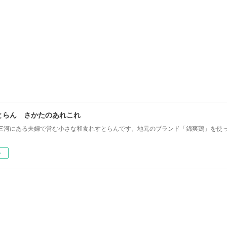
とらん さかたのあれこれ
三河にある夫婦で営む小さな和食れすとらんです。地元のブランド「錦爽鶏」を使
ー