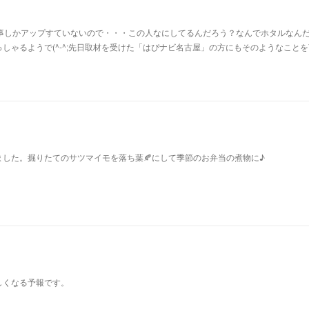
の事しかアップすていないので・・・この人なにしてるんだろう？なんでホタルなん
しゃるようで(^-^;先日取材を受けた「はぴナビ名古屋」の方にもそのようなこと
りました。掘りたてのサツマイモを落ち葉🍂にして季節のお弁当の煮物に♪
しくなる予報です。