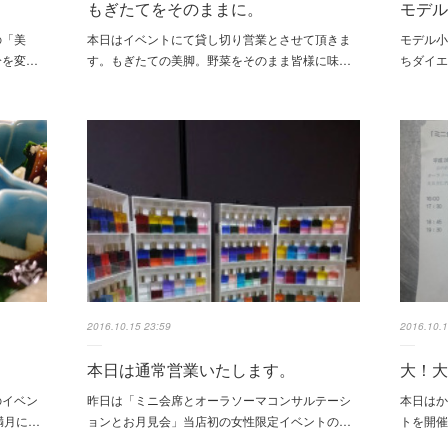
もぎたてをそのままに。
モデ
の「美
本日はイベントにて貸し切り営業とさせて頂きま
モデル
分を変…
す。もぎたての美脚。野菜をそのまま皆様に味…
ちダイエ
2016.10.15 23:59
2016.10.1
本日は通常営業いたします。
大！
のイベン
昨日は「ミニ会席とオーラソーマコンサルテーシ
本日は
満月に…
ョンとお月見会」当店初の女性限定イベントの…
トを開