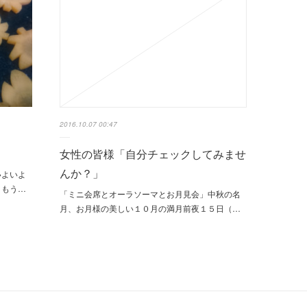
2016.10.07 00:47
女性の皆様「自分チェックしてみませ
んか？」
いよいよ
、もう…
「ミニ会席とオーラソーマとお月見会」中秋の名
月、お月様の美しい１０月の満月前夜１５日（…