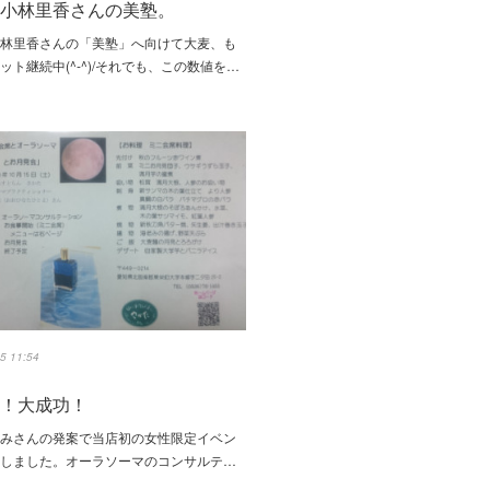
ル小林里香さんの美塾。
小林里香さんの「美塾」へ向けて大麦、も
ット継続中(^-^)/それでも、この数値を…
5 11:54
大！大成功！
かみさんの発案で当店初の女性限定イベン
催しました。オーラソーマのコンサルテ…