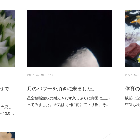
2016.10.10 13:53
2016.10.1
せで
月のパワーを頂きに来ました。
体育
星空禁断症状に耐えきれず久しぶりに御園に上が
以前は定
ってみました。天気は明日に向けて下り坂。そ…
空気も
ため貸し
13:0…