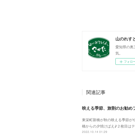
山のれす
愛知県の奥
気。
フォロ
関連記事
映える季節、旅割のお勧め
東栄町新橋が秋の映える季節がや
橋からの夕焼けばえ♪２枚目は
2022.10.14 01:29