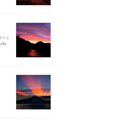
タイム
♪御…