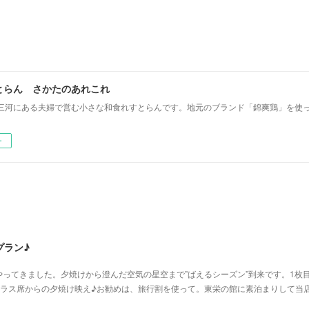
とらん さかたのあれこれ
三河にある夫婦で営む小さな和食れすとらんです。地元のブランド「錦爽鶏」を使
ー
プラン♪
ってきました。夕焼けから澄んだ空気の星空まで”ばえるシーズン”到来です。1枚
テラス席からの夕焼け映え♪お勧めは、旅行割を使って。東栄の館に素泊まりして当