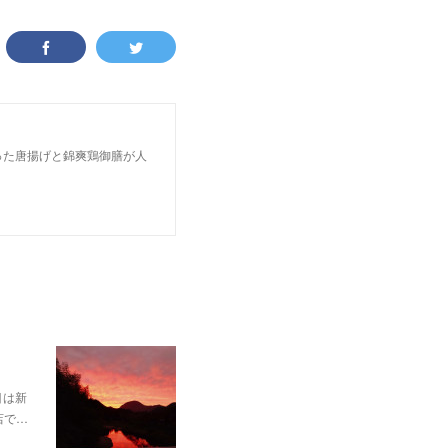
った唐揚げと錦爽鶏御膳が人
目は新
店で…