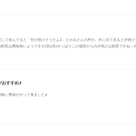
宅して休んでると「空が焼けそうだよ♪」とかみさんの声が。外に出て見ると夕焼け
町民は興味無いようですが(笑)(笑)やっぱりこの場所からの夕焼けは絶景ですね～♪
がおすすめ♪
目映い季節がやって来ました♪