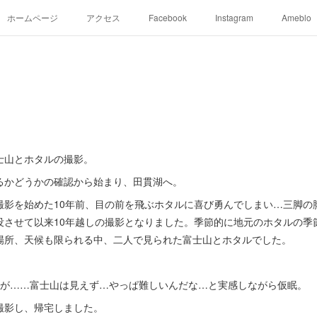
ホームページ
アクセス
Facebook
Instagram
Ameblo
。
士山とホタルの撮影。
るかどうかの確認から始まり、田貫湖へ。
撮影を始めた10年前、目の前を飛ぶホタルに喜び勇んでしまい…三脚の
没させて以来10年越しの撮影となりました。季節的に地元のホタルの季
場所、天候も限られる中、二人で見られた富士山とホタルでした。
たが……富士山は見えず…やっぱ難しいんだな…と実感しながら仮眠。
撮影し、帰宅しました。