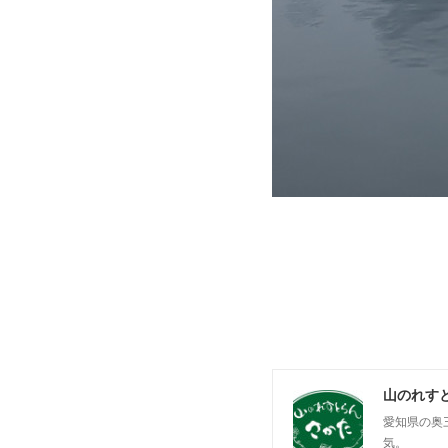
山のれす
愛知県の奥
気。