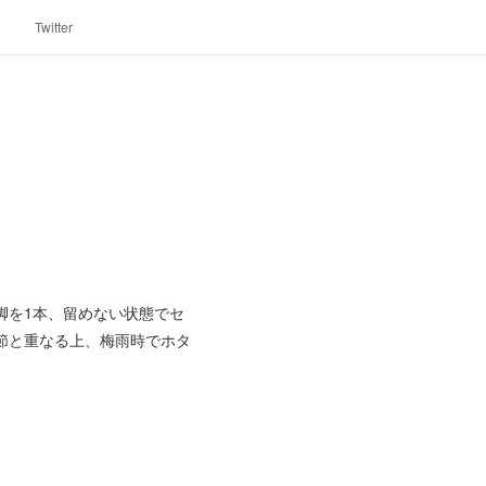
Twitter
脚を1本、留めない状態でセ
節と重なる上、梅雨時でホタ