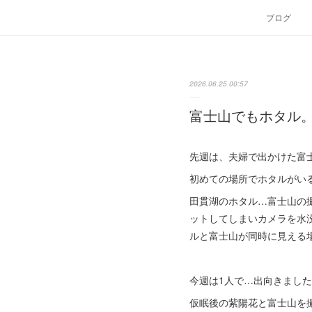
ブログ
2026.06.25 00:57
富士山でもホタル
先週は、夫婦で出かけた富
初めての場所でホタルがい
田貫湖のホタル…富士山の
ットしてしまいカメラを水
ルと富士山が同時に見える
今週は1人で…出向きまし
仮眠後の紫陽花と富士山を