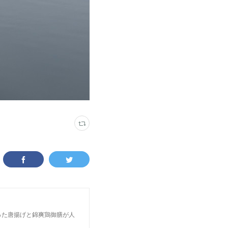
った唐揚げと錦爽鶏御膳が人