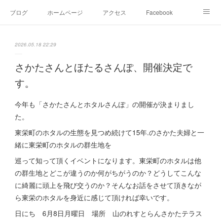
ブログ
ホームページ
アクセス
Facebook
Instagram
Ameblo
Twitter
2026.05.18 22:29
さかたさんとほたるさんぽ、開催決定で
す。
今年も「さかたさんとホタルさんぽ」の開催が決まりまし
た。
東栄町のホタルの生態を見つめ続けて15年.のさかた夫婦と一
緒に東栄町のホタルの群生地を
巡って知って頂くイベントになります。東栄町のホタルは他
の群生地とどこが違うのか何がちがうのか？どうしてこんな
に綺麗に頭上を飛び交うのか？そんなお話をさせて頂きなが
ら東栄のホタルを身近に感じて頂ければ幸いです。
日にち 6月8日月曜日 場所 山のれすとらんさかたテラス