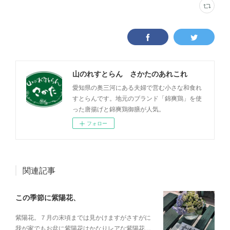
山のれすとらん さかたのあれこれ
愛知県の奥三河にある夫婦で営む小さな和食れ
すとらんです。地元のブランド「錦爽鶏」を使
った唐揚げと錦爽鶏御膳が人気。
フォロー
関連記事
この季節に紫陽花、
紫陽花。７月の末頃までは見かけますがさすがに
我が家でもお盆に紫陽花はかなりレアな紫陽花…