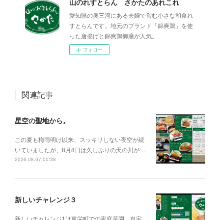
山のれすとらん さかたのあれこれ
愛知県の奥三河にある夫婦で営む小さな和食れ
すとらんです。地元のブランド「錦爽鶏」を使
った唐揚げと錦爽鶏御膳が人気。
フォロー
関連記事
星空の聖地から。
この夏も梅雨明け以来、スッキリしない夜空が続
いていましたが、8月8日は久しぶりの天の川が…
2026.08.07 00:38
新しいチャレンジ３
新しいチャレンジ1は東栄町での家庭菜園。自宅