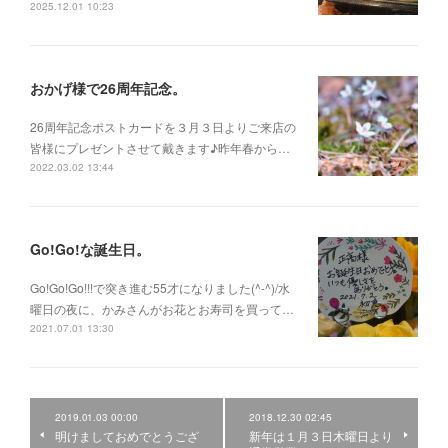
2025.12.01 10:23
おかげ様で26周年記念。
26周年記念ポストカードを３月３日よりご来店の
皆様にプレゼントさせて戴きます♪昨年春から…
2022.03.02 13:44
Go!Go!な誕生日。
Go!Go!Go!!!で突き進む55才になりました(^-^)/水
曜日の夜に、かみさんがお花とお寿司を買って…
2021.07.01 13:30
2019.01.03 00:00
2018.12.30 02:45
明けましておめでとうござ
新年は１月３日木曜日より