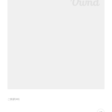
ご挨拶
(
48
)