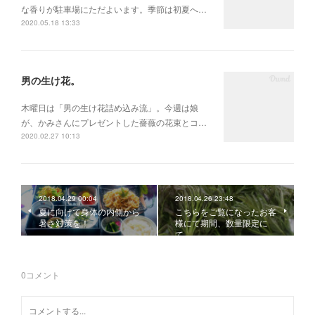
な香りが駐車場にただよいます。季節は初夏へ…
2020.05.18 13:33
男の生け花。
木曜日は「男の生け花詰め込み流」。今週は娘
が、かみさんにプレゼントした薔薇の花束とコ…
2020.02.27 10:13
2018.04.29 00:04
2018.04.26 23:48
夏に向けて身体の内側から
こちらをご覧になったお客
暑さ対策を！
様にて期間、数量限定に
て。
0
コメント