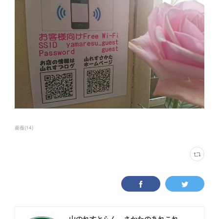
薔薇
(
14
)
山のれすとらん さかたのあれこれ