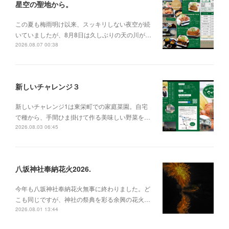
星空の聖地から。
この夏も梅雨明け以来、スッキリしない夜空が続
いていましたが、8月8日は久しぶりの天の川が…
2026.08.07 00:38
新しいチャレンジ３
新しいチャレンジ1は東栄町での家庭菜園。自宅
で種から、手間ひま掛けて作る美味しい野菜を…
2026.08.03 06:45
八坂神社奉納花火2026.
今年も八坂神社奉納花火無事に終わりました。ど
こも同じですが、神社の祭典を彩る余興の花火…
2026.08.01 13:44