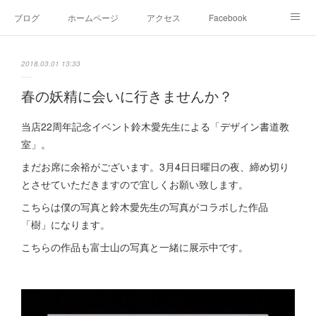
ブログ
ホームページ
アクセス
Facebook
Instagram
Ameblo
Twitter
2018.03.01 13:33
春の妖精に会いに行きませんか？
当店22周年記念イベント鈴木愛先生による「デザイン書道教
室」。
まだお席に余裕がございます。3月4日日曜日の夜、締め切り
とさせていただきますので宜しくお願い致します。
こちらは僕の写真と鈴木愛先生の写真がコラボした作品
「樹」になります。
こちらの作品も富士山の写真と一緒に展示中です。