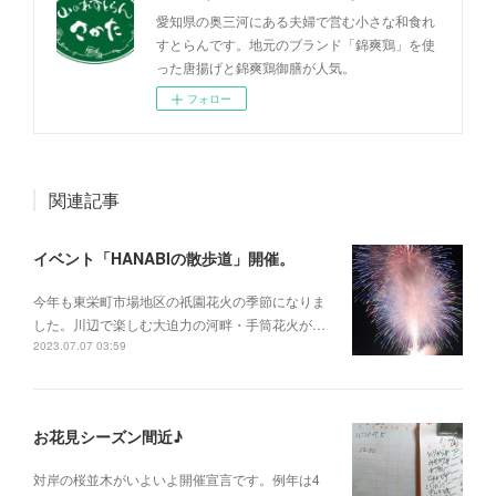
愛知県の奥三河にある夫婦で営む小さな和食れ
すとらんです。地元のブランド「錦爽鶏」を使
った唐揚げと錦爽鶏御膳が人気。
フォロー
関連記事
イベント「HANABIの散歩道」開催。
今年も東栄町市場地区の祇園花火の季節になりま
した。川辺で楽しむ大迫力の河畔・手筒花火が…
2023.07.07 03:59
お花見シーズン間近♪
対岸の桜並木がいよいよ開催宣言です。例年は4