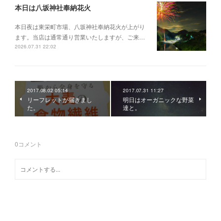
本日は八坂神社奉納花火
本日夜は東栄町市場、八坂神社奉納花火が上がり
ます。当店は通常通り営業いたしますが、ご来…
2026.07.31 22:02
2017.08.02 05:14
2017.07.31 11:27
リーフレットが届きまし
明日はオーガニックな野菜
た。
達と。
0
コメント