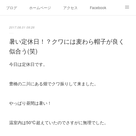
ブログ
ホームページ
アクセス
Facebook
Instagram
Ameblo
Twitter
2017.08.01 09:26
暑い定休日！？クワには麦わら帽子が良く
似合う(笑)
今日は定休日です。
豊橋の二川にある畑でクワ振りして来ました。
やっぱり昼間は暑い！
温室内は50℃超えていたのでさすがに無理でした。