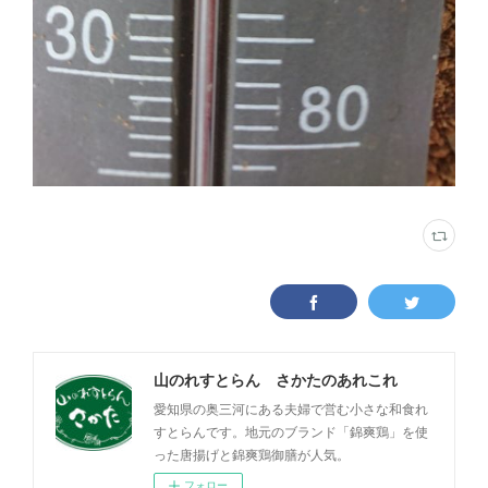
山のれすとらん さかたのあれこれ
愛知県の奥三河にある夫婦で営む小さな和食れ
すとらんです。地元のブランド「錦爽鶏」を使
った唐揚げと錦爽鶏御膳が人気。
フォロー