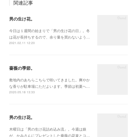
関連記事
男の生け花。
今日は１週間の始まりで「男の生け花の日」。冬
は花が長持ちするので、余り量を買わないよう…
2021.02.11 12:20
薔薇の季節。
敷地内のあちらこちらで咲いてきました。爽やか
な香りが駐車場にただよいます。季節は初夏へ…
2020.05.18 13:33
男の生け花。
木曜日は「男の生け花詰め込み流」。今週は娘
が、かみさんにプレゼントした薔薇の花束とコ…