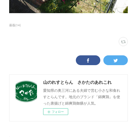
薔薇
(
14
)
山のれすとらん さかたのあれこれ
愛知県の奥三河にある夫婦で営む小さな和食れ
すとらんです。地元のブランド「錦爽鶏」を使
った唐揚げと錦爽鶏御膳が人気。
フォロー