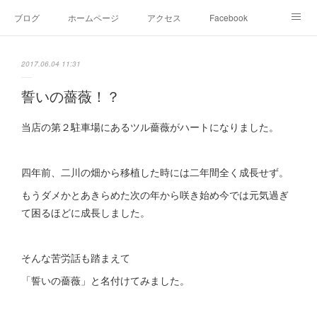
ブログ
ホームページ
アクセス
Facebook
Instagram
Ameblo
Twitter
2017.06.04 11:31
誓いの薔薇！？
当店の第２駐車場にあるツル薔薇がハートになりました。
四年前、二川の畑から移植した時には二年間全く成長せず。
もうダメかとあきらめた次の年から咲き始め今では元気過ぎ
て困るほどに成長しました。
そんな苦労話も踏まえて
「誓いの薔薇」と名付けてみました。