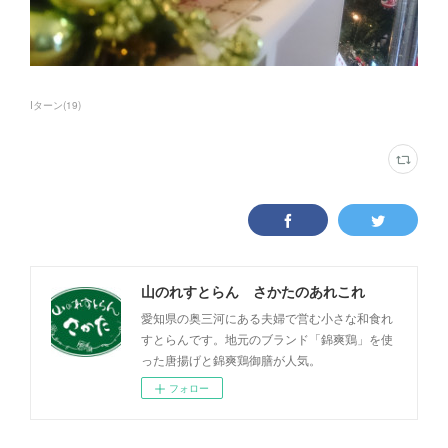
Iターン
(
19
)
山のれすとらん さかたのあれこれ
愛知県の奥三河にある夫婦で営む小さな和食れ
すとらんです。地元のブランド「錦爽鶏」を使
った唐揚げと錦爽鶏御膳が人気。
フォロー