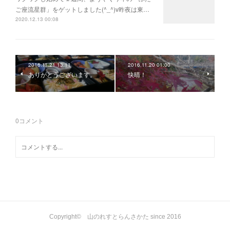
ご座流星群」をゲットしました(^_^)v昨夜は東…
2020.12.13 00:08
2016.11.21 13:11
2016.11.20 01:00
ありがとうございます。
快晴！
0
コメント
Copyright© 山のれすとらんさかた since 2016