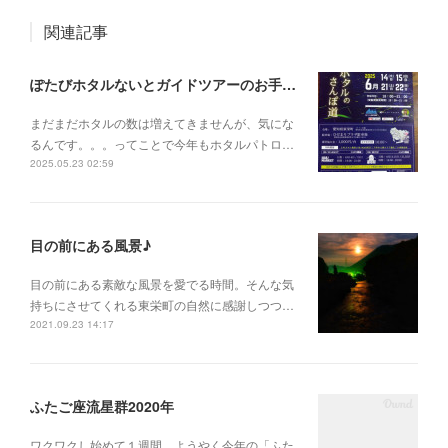
関連記事
ぽたびホタルないとガイドツアーのお手伝い。
まだまだホタルの数は増えてきませんが、気にな
るんです。。。ってことで今年もホタルパトロ…
2025.05.23 02:59
目の前にある風景♪
目の前にある素敵な風景を愛でる時間。そんな気
持ちにさせてくれる東栄町の自然に感謝しつつ…
2021.09.23 14:17
ふたご座流星群2020年
ワクワクし始めて１週間、ようやく今年の「ふた