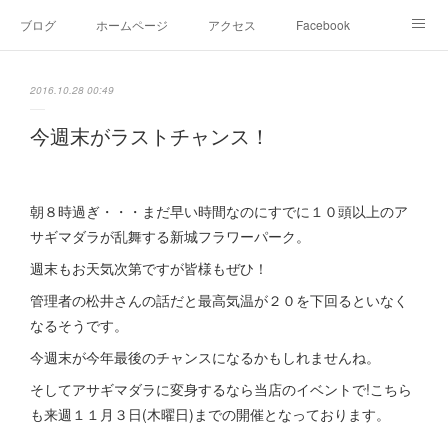
ブログ
ホームページ
アクセス
Facebook
Instagram
Ameblo
Twitter
2016.10.28 00:49
今週末がラストチャンス！
朝８時過ぎ・・・まだ早い時間なのにすでに１０頭以上のア
サギマダラが乱舞する新城フラワーパーク。
週末もお天気次第ですが皆様もぜひ！
管理者の松井さんの話だと最高気温が２０を下回るといなく
なるそうです。
今週末が今年最後のチャンスになるかもしれませんね。
そしてアサギマダラに変身するなら当店のイベントで!こちら
も来週１１月３日(木曜日)までの開催となっております。