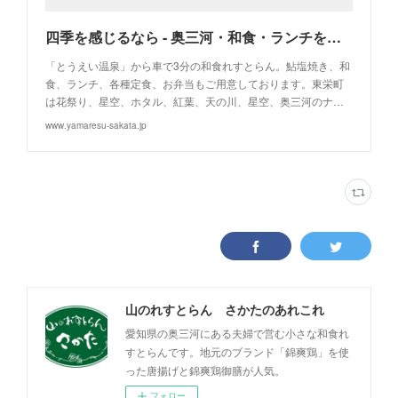
四季を感じるなら - 奥三河・和食・ランチを楽しむなら 山のれすとらん さかた
「とうえい温泉」から車で3分の和食れすとらん。鮎塩焼き、和
食、ランチ、各種定食、お弁当もご用意しております。東栄町
は花祭り、星空、ホタル、紅葉、天の川、星空、奥三河のナ…
www.yamaresu-sakata.jp
山のれすとらん さかたのあれこれ
愛知県の奥三河にある夫婦で営む小さな和食れ
すとらんです。地元のブランド「錦爽鶏」を使
った唐揚げと錦爽鶏御膳が人気。
フォロー