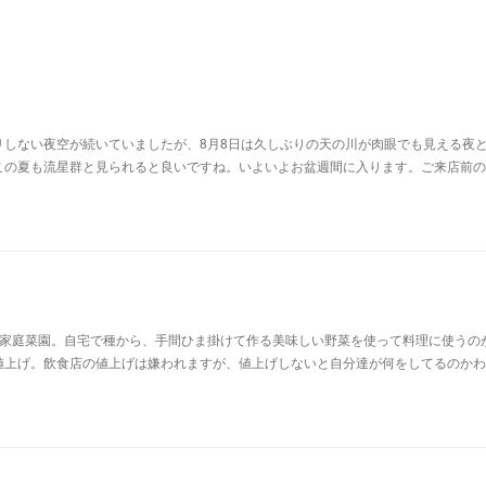
リしない夜空が続いていましたが、8月8日は久しぶりの天の川が肉眼でも見える夜
この夏も流星群と見られると良いですね。いよいよお盆週間に入ります。ご来店前の
の家庭菜園。自宅で種から、手間ひま掛けて作る美味しい野菜を使って料理に使うの
値上げ。飲食店の値上げは嫌われますが、値上げしないと自分達が何をしてるのかわ