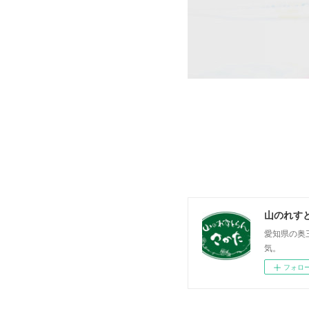
山のれす
愛知県の奥
気。
フォロ