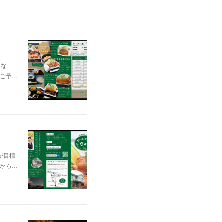
とな
ご予…
が目標
から…