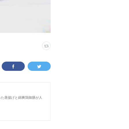
った唐揚げと錦爽鶏御膳が人