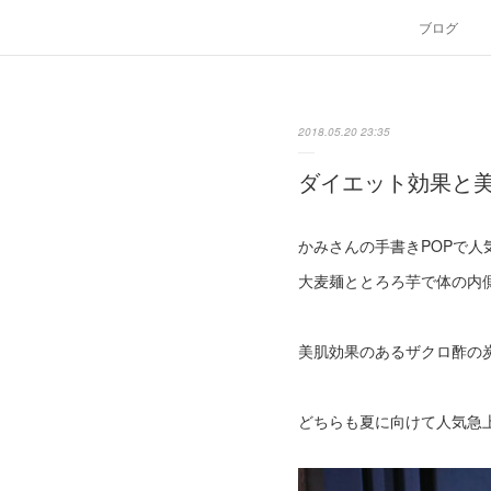
ブログ
2018.05.20 23:35
ダイエット効果と
かみさんの手書きPOPで人
大麦麺ととろろ芋で体の内
美肌効果のあるザクロ酢の
どちらも夏に向けて人気急