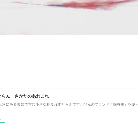
とらん さかたのあれこれ
三河にある夫婦で営む小さな和食れすとらんです。地元のブランド「錦爽鶏」を使
ー