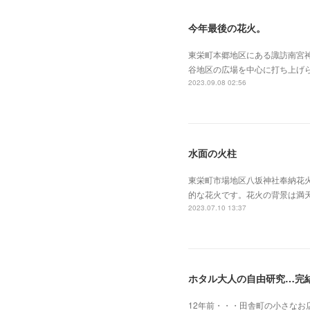
今年最後の花火。
東栄町本郷地区にある諏訪南宮神
谷地区の広場を中心に打ち上げ
2023.09.08 02:56
水面の火柱
東栄町市場地区八坂神社奉納花
的な花火です。花火の背景は満
2023.07.10 13:37
ホタル大人の自由研究…完
12年前・・・田舎町の小さなお