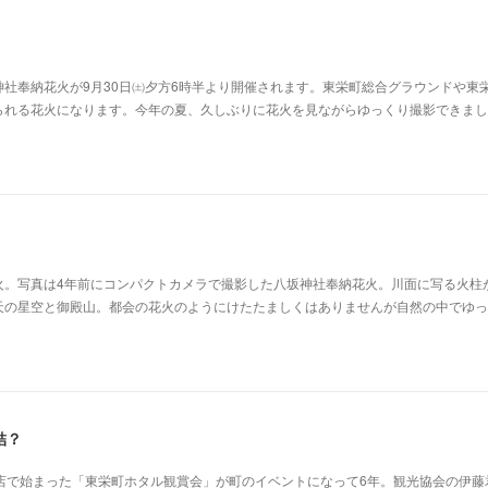
社奉納花火が9月30日㈯夕方6時半より開催されます。東栄町総合グラウンドや東
られる花火になります。今年の夏、久しぶりに花火を見ながらゆっくり撮影できまし
火。写真は4年前にコンパクトカメラで撮影した八坂神社奉納花火。川面に写る火柱
天の星空と御殿山。都会の花火のようにけたたましくはありませんが自然の中でゆっ
結？
店で始まった「東栄町ホタル観賞会」が町のイベントになって6年。観光協会の伊藤