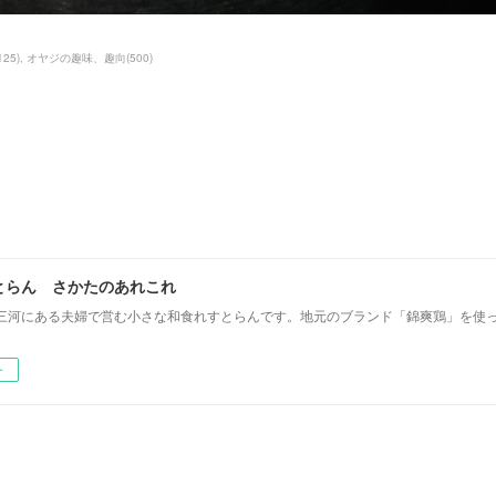
125
)
オヤジの趣味、趣向
(
500
)
とらん さかたのあれこれ
三河にある夫婦で営む小さな和食れすとらんです。地元のブランド「錦爽鶏」を使
ー