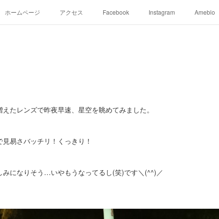
ホームページ
アクセス
Facebook
Instagram
Ameblo
増えたレンズで昨夜早速、星空を眺めてみました。
で見易さバッチリ！くっきり！
みになりそう…いやもうなってるし(笑)です＼(^^)／