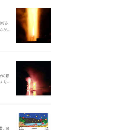
栄町赤
たが…
が幻想
くり…
君、経