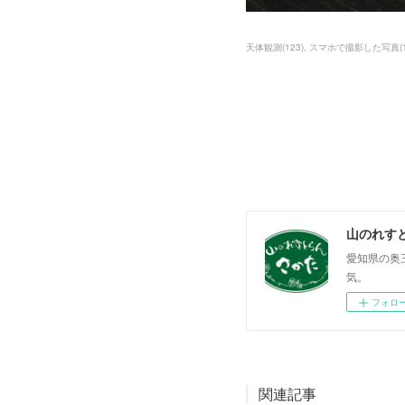
天体観測
(
123
)
スマホで撮影した写真
(
山のれす
愛知県の奥
気。
フォロ
関連記事