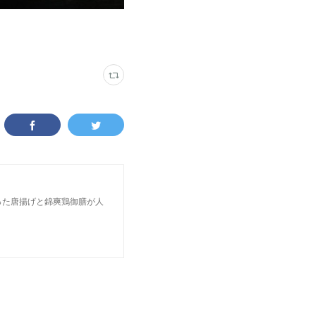
った唐揚げと錦爽鶏御膳が人